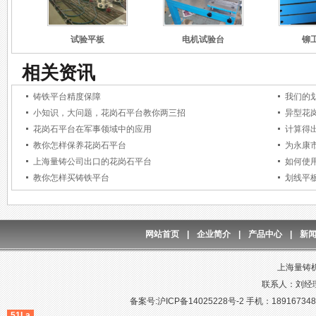
试验平板
电机试验台
铆
相关资讯
铸铁平台精度保障
我们的
小知识，大问题，花岗石平台教你两三招
异型花
花岗石平台在军事领域中的应用
计算得
教你怎样保养花岗石平台
为永康
上海量铸公司出口的花岗石平台
如何使
教你怎样买铸铁平台
划线平
网站首页
|
企业简介
|
产品中心
|
新
上海量铸
联系人：刘经理
备案号:沪ICP备14025228号-2
手机：1891673481
51La