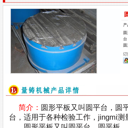
产
圆
台
圆
订
简介：
圆形平板又叫圆平台，圆
台，适用于各种检验工作，jingmi
圆形平板又叫圆平台，圆平板，